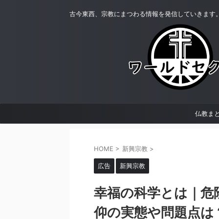
古今東西、宗教にまつわる情報を発信していきます
仏教ま
HOME
>
新興宗教
>
広告
新興宗教
幸福の科学とは｜危
仰の実態や問題点は