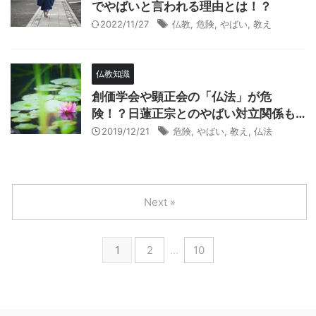
でやばいと言われる理由とは！？
2022/11/27
仏教
,
危険
,
やばい
,
教え
仏教知識
創価学会や顕正会の「仏法」が危
険！？日蓮正宗とのやばい対立関係も…
2019/12/21
危険
,
やばい
,
教え
,
仏法
Next »
1
2
…
10