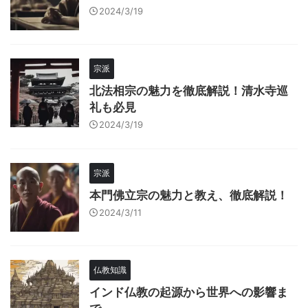
2024/3/19
宗派
北法相宗の魅力を徹底解説！清水寺巡
礼も必見
2024/3/19
宗派
本門佛立宗の魅力と教え、徹底解説！
2024/3/11
仏教知識
インド仏教の起源から世界への影響ま