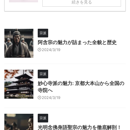
続きを見る
宗派
阿含宗の魅力が詰まった全貌と歴史
2024/3/19
宗派
妙心寺派の魅力: 京都大本山から全国の
寺院へ
2024/3/19
宗派
光明念佛身語聖宗の魅力を徹底解剖！