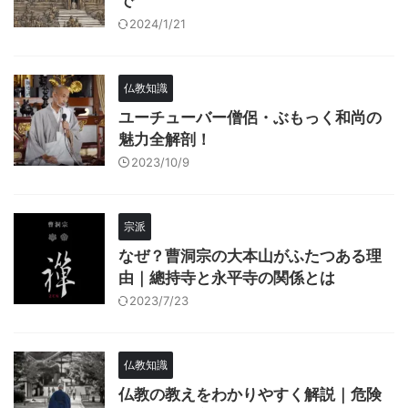
で
2024/1/21
仏教知識
ユーチューバー僧侶・ぶもっく和尚の
魅力全解剖！
2023/10/9
宗派
なぜ？曹洞宗の大本山がふたつある理
由｜總持寺と永平寺の関係とは
2023/7/23
仏教知識
仏教の教えをわかりやすく解説｜危険