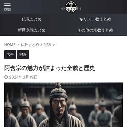
仏教まとめ
キリスト教まとめ
新興宗教まとめ
その他の宗教まとめ
HOME
>
仏教まとめ
>
宗派
>
広告
宗派
阿含宗の魅力が詰まった全貌と歴史
2024年3月19日