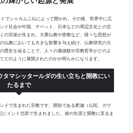
教の輝かしい起源と発展
ンドでシャカムニ仏によって開かれ、その後、世界中に広
ンド社会や中国、チベット、日本などの周辺文化との交
くの宗派が生まれ、大乗仏教や密教など、様々な思想が
の仏教においても大きな影響を与え続け、仏教研究の大
の歴史を辿ることで、人々の価値観や宗教哲学がどのよ
てどのように展開されたのかが明らかになります。
ガウタマシッタールダの生い立ちと開教にい
たるまで
ンドで生まれた宗教です。開祖である釈迦（仏陀、ガウ
紀にインド北部で生まれました。彼の生涯と開教に至るま