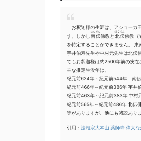
お釈迦様の生涯は、アショーカ王
なんでん
ほくでん
す。しかし
南伝
佛教と
北伝
佛教 
を特定することができません。 東
宇井伯寿先生や中村元先生は北伝
てもお釈迦様は約2500年前の実
主な推定生没年は、
紀元前624年～紀元前544年 南
紀元前466年～紀元前386年 宇井
紀元前463年～紀元前383年 中村
紀元前565年～紀元前486年 北伝
等がありますが、他にも諸説あり
引用：
法相宗大本山 薬師寺 偉大な