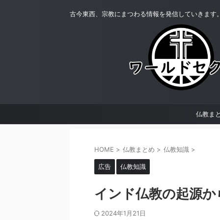
古今東西、宗教にまつわる情報を発信していきます
仏教ま
HOME
>
仏教まとめ
>
仏教知識
>
広告
仏教知識
インド仏教の起源か
2024年1月21日