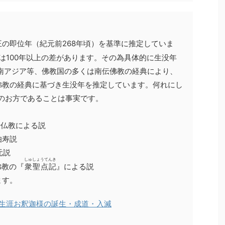
の即位年（紀元前268年頃）を基準に推定していま
では100年以上の差があります。その為具体的に生没年
南アジア等、佛教国の多くは南伝佛教の経典により、
佛教の経典に基づき生没年を推定しています。何れにし
在のお方であることは事実です。
伝仏教による説
伯寿説
元説
しゅしょうてんき
佛教の『
衆聖点記
』による説
ます。
生涯
お釈迦様の誕生・成道・入滅