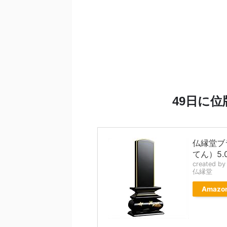
49日に
仏縁堂ブ
てん）5.
created b
仏縁堂
Amazo