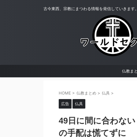
古今東西、宗教にまつわる情報を発信していきます
仏教ま
HOME
>
仏教まとめ
>
仏具
>
広告
仏具
49日に間に合わな
の手配は慌てずに