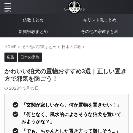
仏教まとめ
キリスト教まとめ
新興宗教まとめ
その他の宗教まとめ
HOME
>
その他の宗教まとめ
>
日本の宗教
>
広告
日本の宗教
かわいい狛犬の置物おすすめ3選｜正しい置き
方で邪気を防ごう！
2023年5月15日
「玄関が寂しいから、何か置物を置きたい！」
「何となく、風水的によさそうな狛犬を置いて
みようかな？」
「でも、ちゃんとした置き方って難しそう…」