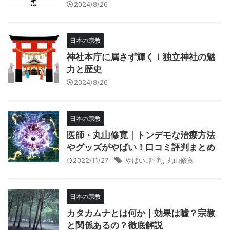
2024/8/26
日本の宗教
神社本庁に属さず輝く！独立神社の魅
力と歴史
2024/8/26
日本の宗教
医師・丸山修寛｜トンデモな治療方法
やグッズがやばい！口コミ評判まとめ
2022/11/27
やばい
,
評判
,
丸山修寛
日本の宗教
カタカムナとは何か｜効果は嘘？宗教
と関係あるの？徹底解説