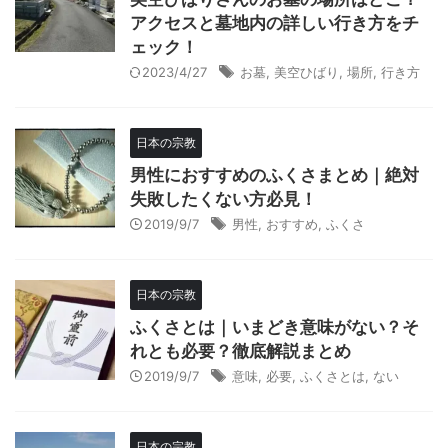
アクセスと墓地内の詳しい行き方をチ
ェック！
2023/4/27
お墓
,
美空ひばり
,
場所
,
行き方
日本の宗教
男性におすすめのふくさまとめ｜絶対
失敗したくない方必見！
2019/9/7
男性
,
おすすめ
,
ふくさ
日本の宗教
ふくさとは｜いまどき意味がない？そ
れとも必要？徹底解説まとめ
2019/9/7
意味
,
必要
,
ふくさとは
,
ない
日本の宗教