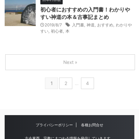
初心者におすすめの入門書！わかりや
すい神道の本＆古事記まとめ
2019/8/7
入門書
,
神道
,
おすすめ
,
わかりや
すい
,
初心者
,
本
Next »
1
2
…
4
プライバシーポリシー
各種お問合せ
古今東西、宗教にまつわる情報を発信していきます。