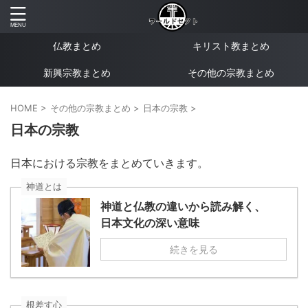
仏教まとめ
キリスト教まとめ
新興宗教まとめ
その他の宗教まとめ
HOME
>
その他の宗教まとめ
>
日本の宗教
>
日本の宗教
日本における宗教をまとめていきます。
神道とは
神道と仏教の違いから読み解く、
日本文化の深い意味
続きを見る
根差す心