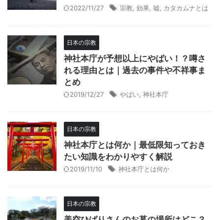
2022/11/27
宗教
,
効果
,
嘘
,
カタカムナとは
日本の宗教
神社本庁が予想以上にやばい！？噂さ
れる理由とは｜過去の事件や不祥事ま
とめ
2019/12/27
やばい
,
神社本庁
日本の宗教
神社本庁とは何か｜最低限知っておき
たい知識をわかりやすく解説
2019/11/10
神社本庁とは何か
日本の宗教
美空ひばりさんのお墓の場所はどこ？