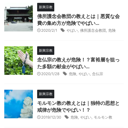
新興宗教
佛所護念会教団の教えとは｜悪質な会
費の集め方が危険でやばい…
2020/2/1
やばい
,
佛所護念会教団
,
危険
新興宗教
念仏宗の教えが危険！？富裕層を狙っ
た多額の献金がやばい…
2020/1/28
危険
,
やばい
,
念仏宗
新興宗教
モルモン教の教えとは｜独特の思想と
戒律が危険でやばい！？
2019/12/30
危険
,
やばい
,
モルモン教