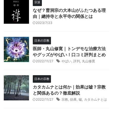
宗派
なぜ？曹洞宗の大本山がふたつある理
由｜總持寺と永平寺の関係とは
2023/7/23
日本の宗教
医師・丸山修寛｜トンデモな治療方法
やグッズがやばい！口コミ評判まとめ
2022/11/27
やばい
,
評判
,
丸山修寛
日本の宗教
カタカムナとは何か｜効果は嘘？宗教
と関係あるの？徹底解説
2022/11/27
宗教
,
効果
,
嘘
,
カタカムナとは