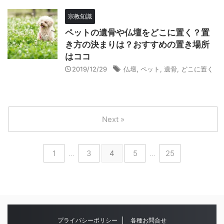
宗教知識
ペットの遺骨や仏壇をどこに置く？置
き方の決まりは？おすすめの置き場所
はココ
2019/12/29
仏壇
,
ペット
,
遺骨
,
どこに置く
Next »
1
…
3
4
5
…
25
プライバシーポリシー
各種お問合せ