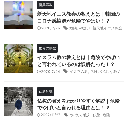
新興宗教
新天地イエス教会の教えとは｜韓国の
コロナ感染源が危険でやばい！？
2020/2/26
危険
,
やばい
,
新天地イエス教会
世界の宗教
イスラム教の教えとは｜危険でやばい
と言われているのは誤解だった！？
2020/2/24
イスラム教
,
危険
,
やばい
,
教え
仏教知識
仏教の教えをわかりやすく解説｜危険
でやばいと言われる理由とは！？
2022/11/27
やばい
,
教え
,
仏教
,
危険