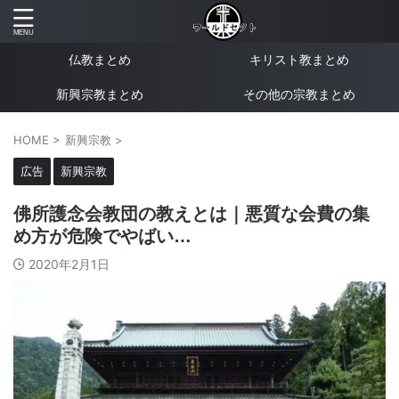
仏教まとめ
キリスト教まとめ
新興宗教まとめ
その他の宗教まとめ
HOME
>
新興宗教
>
広告
新興宗教
佛所護念会教団の教えとは｜悪質な会費の集
め方が危険でやばい…
2020年2月1日