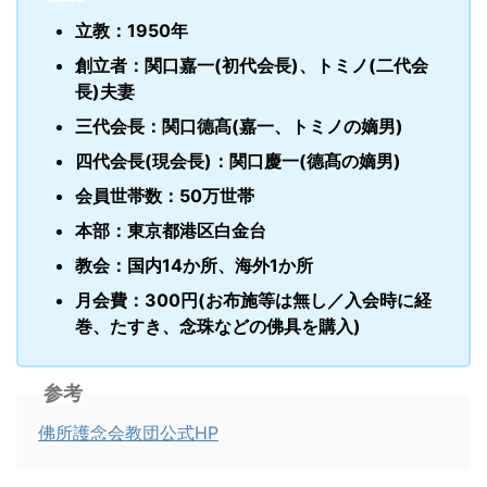
立教：1950年
創立者：関口嘉一(初代会長)、トミノ(二代会
長)夫妻
三代会長：関口德髙(嘉一、トミノの嫡男)
四代会長(現会長)：関口慶一(德髙の嫡男)
会員世帯数：50万世帯
本部：東京都港区白金台
教会：国内14か所、海外1か所
月会費：300円(お布施等は無し／入会時に経
巻、たすき、念珠などの佛具を購入)
参考
佛所護念会教団公式HP