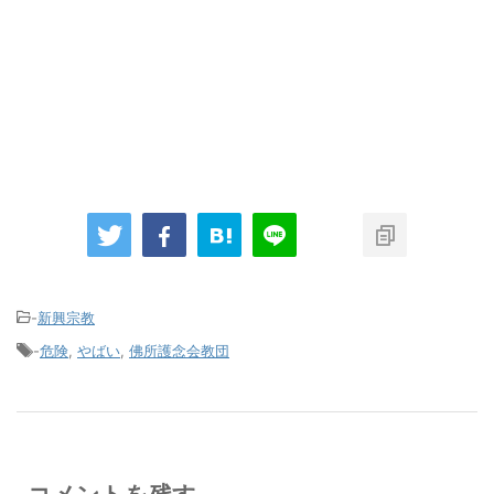
-
新興宗教
-
危険
,
やばい
,
佛所護念会教団