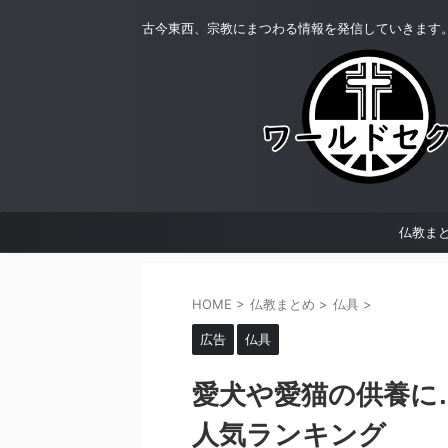
古今東西、宗教にまつわる情報を発信していきます
仏教ま
HOME
>
仏教まとめ
>
仏具
>
広告
仏具
愛犬や愛猫の供養に
人気ランキング