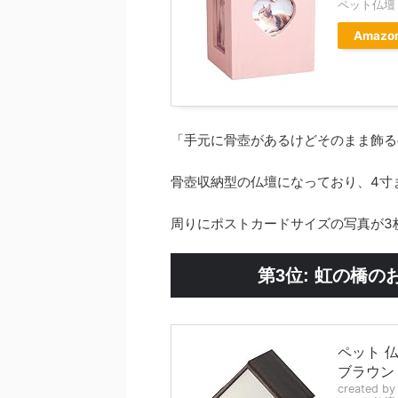
ペット仏壇
Amazo
「手元に骨壺があるけどそのまま飾る
骨壺収納型の仏壇になっており、4寸
周りにポストカードサイズの写真が3
第3位: 虹の橋
ペット 
ブラウン
created b