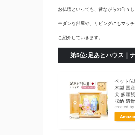
お仏壇といっても、昔ながらの仰々し
モダンな部屋や、リビングにもマッチ
ご紹介していきます。
第5位:足あとハウス｜
ペット仏
木製 国産
犬 多頭飼
収納 遺骨
created b
Amazo