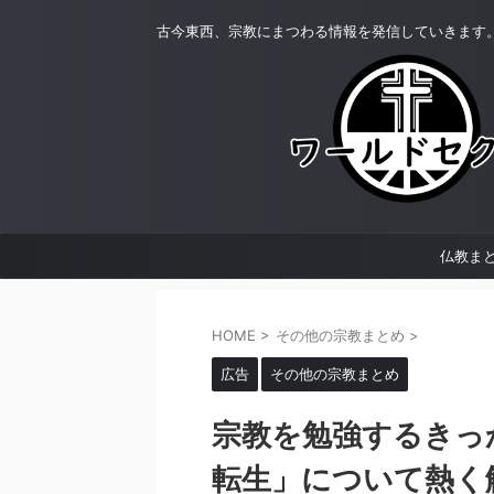
古今東西、宗教にまつわる情報を発信していきます
仏教ま
HOME
>
その他の宗教まとめ
>
広告
その他の宗教まとめ
宗教を勉強するきっ
転生」について熱く