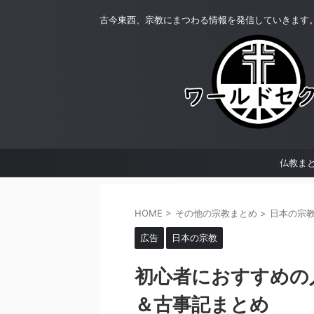
古今東西、宗教にまつわる情報を発信していきます
仏教ま
HOME
>
その他の宗教まとめ
>
日本の宗
広告
日本の宗教
初心者におすすめの
＆古事記まとめ