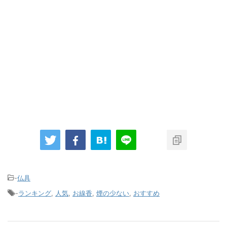
-
仏具
-
ランキング
,
人気
,
お線香
,
煙の少ない
,
おすすめ