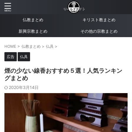
仏教まとめ
キリスト教まとめ
新興宗教まとめ
その他の宗教まとめ
HOME
>
仏教まとめ
>
仏具
>
広告
仏具
煙の少ない線香おすすめ５選！人気ランキン
グまとめ
2020年3月14日