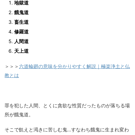
地獄道
餓鬼道
畜生道
修羅道
人間道
天上道
＞＞＞
六道輪廻の意味を分かりやすく解説｜極楽浄土と仏
教とは
罪を犯した人間、とくに貪欲な性質だったものが落ちる場
所が餓鬼道。
そこで飢えと渇きに苦しむ鬼…すなわち餓鬼に生まれ変わ