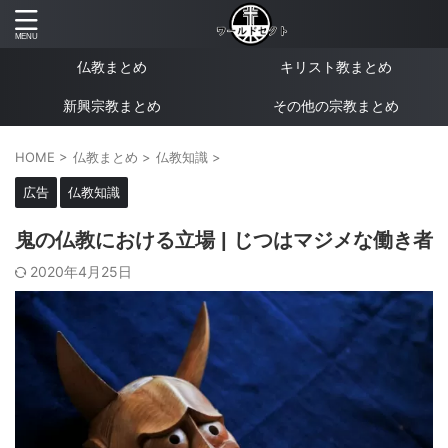
仏教まとめ
キリスト教まとめ
新興宗教まとめ
その他の宗教まとめ
HOME
>
仏教まとめ
>
仏教知識
>
広告
仏教知識
鬼の仏教における立場 | じつはマジメな働き者
2020年4月25日