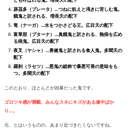
とも呼ばれる鬼。増長天の配下
薜茘多（プレータ）…つねに飢えと渇きに苦しむ鬼。
餓鬼と訳される、増長天の配下
竜（ナーガ）…水をつかさどる王。広目天の配下
富單那（プターナ）…臭餓鬼と訳される、熱病を広め
る病鬼。広目天の配下
夜叉（ヤシャ）…勇健鬼と訳される食人鬼。多聞天の
配下
羅刹（ラセツ）…悪鬼の総称で暴悪可畏の意味をも
つ。多聞天の配下
このとおり、ほとんどが凶暴だった鬼です。
ゴロツキ感が満載、みんなスネにキズがある連中ばか
り…。
元、とはいうものの、あまり近づきたくないですね。