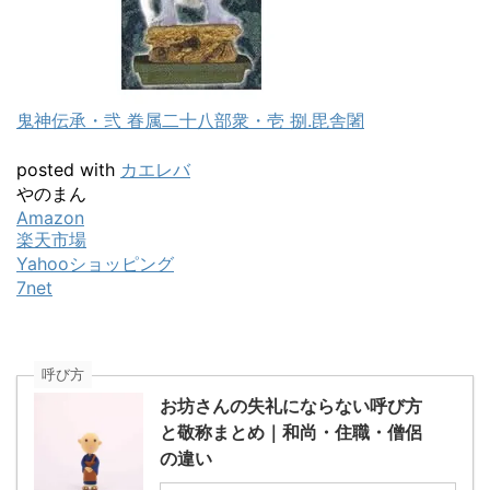
鬼神伝承・弐 眷属二十八部衆・壱 捌.毘舎闍
posted with
カエレバ
やのまん
Amazon
楽天市場
Yahooショッピング
7net
呼び方
お坊さんの失礼にならない呼び方
と敬称まとめ｜和尚・住職・僧侶
の違い