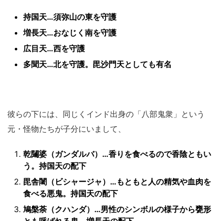
持国天…須弥山の東を守護
増長天…おなじく南を守護
広目天…西を守護
多聞天…北を守護。毘沙門天としても有名
彼らの下には、同じくインド出身の「八部鬼衆」という
元・怪物たちが子分にいまして、
乾闥婆（ガンダルバ）…香りを食べるので香陰ともい
う。持国天の配下
毘舎闍（ビシャージャ）…もともと人の精気や血肉を
食べる悪鬼。持国天の配下
鳩槃荼（クハンダ）…男性のシンボルの様子から甕形