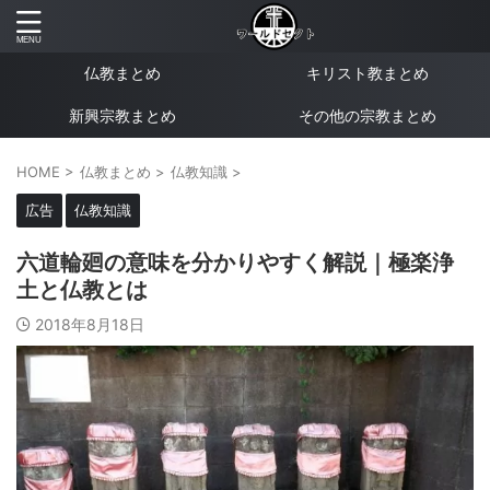
仏教まとめ
キリスト教まとめ
新興宗教まとめ
その他の宗教まとめ
HOME
>
仏教まとめ
>
仏教知識
>
広告
仏教知識
六道輪廻の意味を分かりやすく解説｜極楽浄
土と仏教とは
2018年8月18日