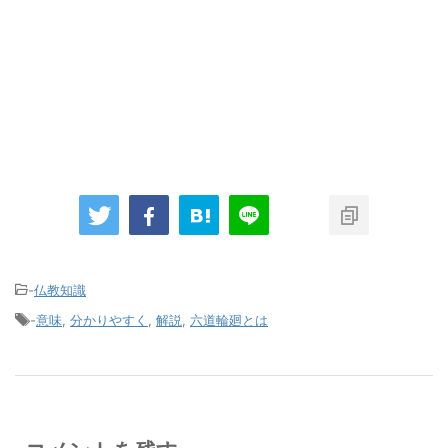
-
仏教知識
-
意味
,
分かりやすく
,
解説
,
六道輪廻とは