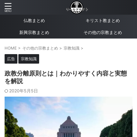
仏教まとめ
キリスト教まとめ
新興宗教まとめ
その他の宗教まとめ
HOME
>
その他の宗教まとめ
>
宗教知識
>
広告
宗教知識
政教分離原則とは｜わかりやすく内容と実態
を解説
2020年5月5日