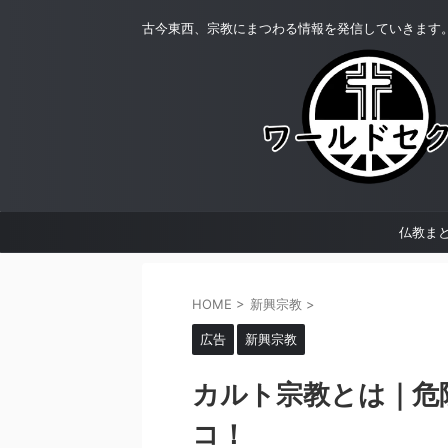
古今東西、宗教にまつわる情報を発信していきます
仏教ま
HOME
>
新興宗教
>
広告
新興宗教
カルト宗教とは｜危
コ！