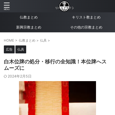
仏教まとめ
キリスト教まとめ
新興宗教まとめ
その他の宗教まとめ
HOME
>
仏教まとめ
>
仏具
>
広告
仏具
白木位牌の処分・移行の全知識！本位牌へス
ムーズに
2024年2月5日