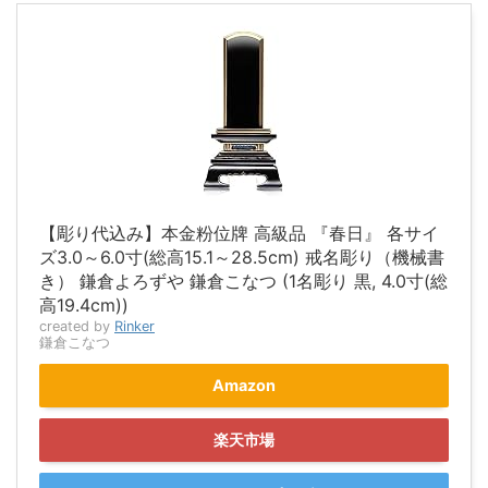
【彫り代込み】本金粉位牌 高級品 『春日』 各サイ
ズ3.0～6.0寸(総高15.1～28.5cm) 戒名彫り（機械書
き） 鎌倉よろずや 鎌倉こなつ (1名彫り 黒, 4.0寸(総
高19.4cm))
created by
Rinker
鎌倉こなつ
Amazon
楽天市場