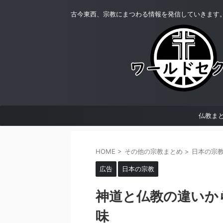
古今東西、宗教にまつわる情報を発信していきます
仏教ま
HOME
>
その他の宗教まとめ
>
日本の宗
広告
日本の宗教
神道と仏教の違いか
味