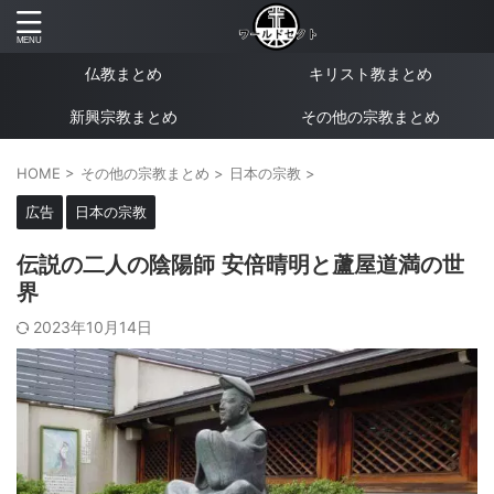
仏教まとめ
キリスト教まとめ
新興宗教まとめ
その他の宗教まとめ
HOME
>
その他の宗教まとめ
>
日本の宗教
>
広告
日本の宗教
伝説の二人の陰陽師 安倍晴明と蘆屋道満の世
界
2023年10月14日