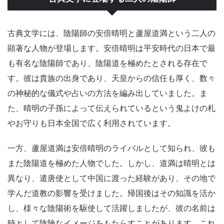
古典文学には、陰陽師の安倍晴明と蘆屋道満という二人の
顕著な人物が登場します。安倍晴明は平安時代の日本で最
も有名な陰陽師であり、陰陽道を極めたとされる存在で
す。彼は貴族の出身であり、天皇からの信任も厚く、数々
の神秘的な儀式や占いの方法を編み出していました。ま
た、晴明の子孫によって伝えられているという鬼よけの札
やお守りも日本全国で広く利用されています。
一方、蘆屋道満は安倍晴明のライバルとして知られ、彼も
また陰陽道を極めた人物でした。しかし、道満は晴明とは
異なり、遣唐使として中国に渡った経験があり、その地で
学んだ道教の影響を受けました。帰国後はその知識を活か
し、様々な陰陽術を駆使して活躍しましたが、彼の名前は
時として陰険なイメージをもたらすことがあります。これ