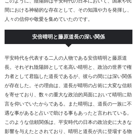
このように、陰陽師は平安時代の日本において、国家や民
間における神秘的な存在として、その知識や力を発揮し、
人々の信仰や敬愛を集めていたのです。
安倍晴明と藤原道長の深い関係
平安時代を代表する二人の人物である安倍晴明と藤原道
長。それぞれ陰陽師として名高い晴明と、政治の世界で権
力者として君臨した道長であるが、彼らの間には深い関係
が存在した。その理由は、道長が晴明の占術に大変な信頼
を寄せており、数々の重大な政治的局面において晴明に助
言を仰いでいたからである。また晴明は、道長の一族に不
遇な事があると占いで助ける事もあったと言われている。
このような信頼関係は、平安時代の日本の政治史に大きな
影響を与えたとされており、晴明と道長が共に登場する物