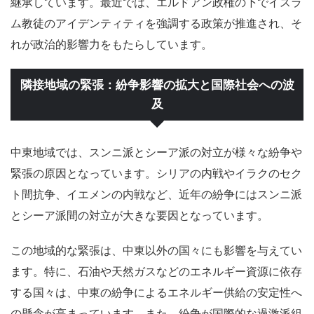
継承しています。最近では、エルドアン政権の下でイスラ
ム教徒のアイデンティティを強調する政策が推進され、そ
れが政治的影響力をもたらしています。
隣接地域の緊張：紛争影響の拡大と国際社会への波
及
中東地域では、スンニ派とシーア派の対立が様々な紛争や
緊張の原因となっています。シリアの内戦やイラクのセク
ト間抗争、イエメンの内戦など、近年の紛争にはスンニ派
とシーア派間の対立が大きな要因となっています。
この地域的な緊張は、中東以外の国々にも影響を与えてい
ます。特に、石油や天然ガスなどのエネルギー資源に依存
する国々は、中東の紛争によるエネルギー供給の安定性へ
の懸念が高まっています。また、紛争が国際的な過激派組