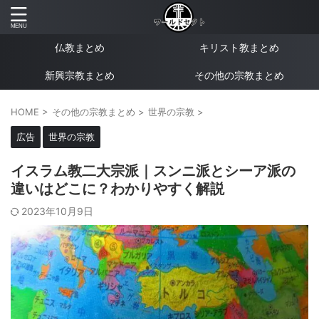
仏教まとめ
キリスト教まとめ
新興宗教まとめ
その他の宗教まとめ
HOME
>
その他の宗教まとめ
>
世界の宗教
>
広告
世界の宗教
イスラム教二大宗派｜スンニ派とシーア派の
違いはどこに？わかりやすく解説
2023年10月9日