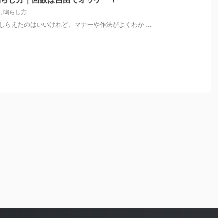
鈴
,
鳴らし方
らえたのはいいけれど、マナーや作法がよくわか ...