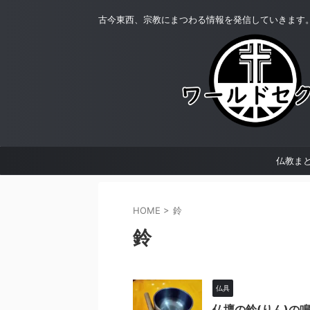
古今東西、宗教にまつわる情報を発信していきます
仏教ま
HOME
>
鈴
鈴
仏具
仏壇の鈴(りん)の