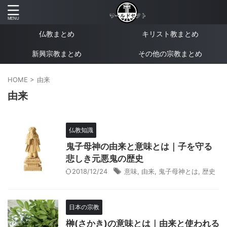
仏教まとめ
キリスト教まとめ
新興宗教まとめ
その他の宗教まとめ
HOME
>
由来
由来
仏教知識
鬼子母神の由来と意味とは｜子を守る
悲しき元悪鬼の歴史
2018/12/24
意味
,
由来
,
鬼子母神とは
,
歴史
日本の宗教
榊(さかき)の意味とは｜由来と使われる