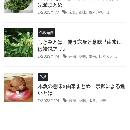
宗派まとめ
2023/11/7
宗派
,
意味
,
由来
,
榊とは
仏教知識
しきみとは｜使う宗派と意味『由来に
は諸説アリ』
2023/11/4
宗派
,
意味
,
由来
,
しきみとは
仏具
木魚の意味×由来まとめ｜宗派による違
いとは
2023/11/4
宗派
,
意味
,
木魚
,
由来