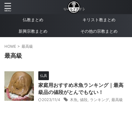
仏教まとめ
キリスト教まとめ
新興宗教まとめ
その他の宗教まとめ
HOME
>
最高級
最高級
仏具
家庭用おすすめ木魚ランキング｜最高
級品の値段がとんでもない！
2023/11/4
木魚
,
値段
,
ランキング
,
最高級