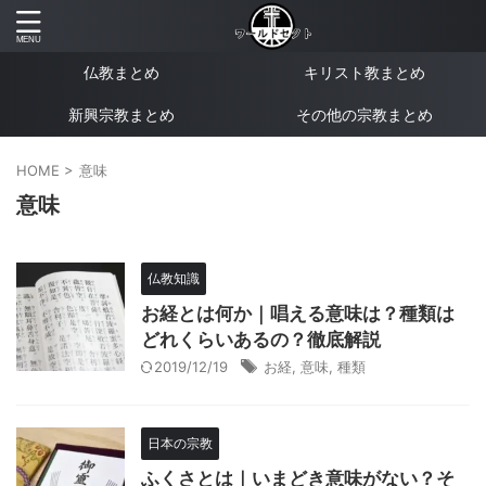
仏教まとめ
キリスト教まとめ
新興宗教まとめ
その他の宗教まとめ
HOME
>
意味
意味
仏教知識
お経とは何か｜唱える意味は？種類は
どれくらいあるの？徹底解説
2019/12/19
お経
,
意味
,
種類
日本の宗教
ふくさとは｜いまどき意味がない？そ