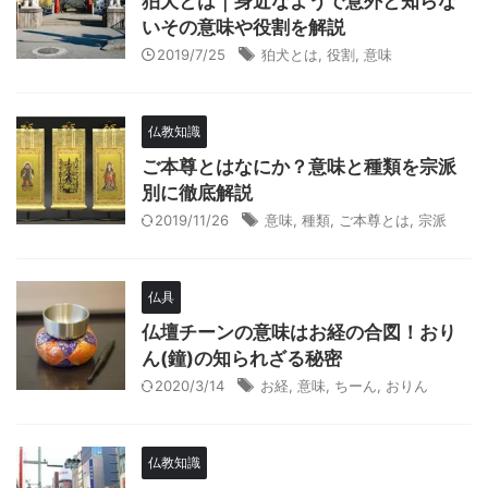
狛犬とは｜身近なようで意外と知らな
いその意味や役割を解説
2019/7/25
狛犬とは
,
役割
,
意味
仏教知識
ご本尊とはなにか？意味と種類を宗派
別に徹底解説
2019/11/26
意味
,
種類
,
ご本尊とは
,
宗派
仏具
仏壇チーンの意味はお経の合図！おり
ん(鐘)の知られざる秘密
2020/3/14
お経
,
意味
,
ちーん
,
おりん
仏教知識