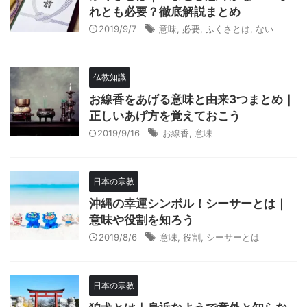
れとも必要？徹底解説まとめ
2019/9/7
意味
,
必要
,
ふくさとは
,
ない
仏教知識
お線香をあげる意味と由来3つまとめ｜
正しいあげ方を覚えておこう
2019/9/16
お線香
,
意味
日本の宗教
沖縄の幸運シンボル！シーサーとは｜
意味や役割を知ろう
2019/8/6
意味
,
役割
,
シーサーとは
日本の宗教