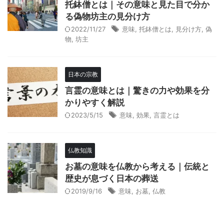
托鉢僧とは｜その意味と見た目で分か
る偽物坊主の見分け方
2022/11/27
意味
,
托鉢僧とは
,
見分け方
,
偽
物
,
坊主
日本の宗教
言霊の意味とは｜驚きの力や効果を分
かりやすく解説
2023/5/15
意味
,
効果
,
言霊とは
仏教知識
お墓の意味を仏教から考える｜伝統と
歴史が息づく日本の葬送
2019/9/16
意味
,
お墓
,
仏教