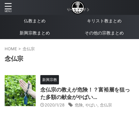
仏教まとめ
キリスト教まとめ
新興宗教まとめ
その他の宗教まとめ
HOME
>
念仏宗
念仏宗
新興宗教
念仏宗の教えが危険！？富裕層を狙っ
た多額の献金がやばい…
2020/1/28
危険
,
やばい
,
念仏宗