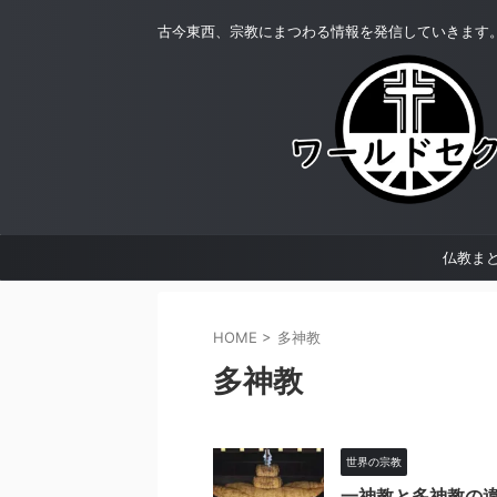
古今東西、宗教にまつわる情報を発信していきます
仏教ま
HOME
>
多神教
多神教
世界の宗教
一神教と多神教の