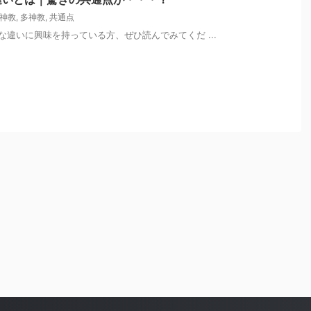
神教
,
多神教
,
共通点
違いに興味を持っている方、ぜひ読んでみてくだ ...