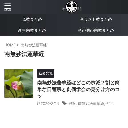
仏教まとめ
キリスト教まとめ
新興宗教まとめ
その他の宗教まとめ
HOME
>
南無妙法蓮華経
南無妙法蓮華経
仏教知識
南無妙法蓮華経はどこの宗派？割と簡
単な日蓮宗と創価学会の見分け方のコ
ツ
2020/3/14
宗派
,
南無妙法蓮華経
,
どこ