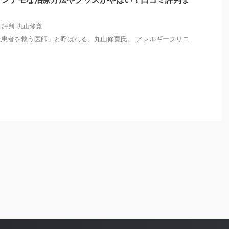
,
評判
,
丸山修寛
患者を救う医師」と呼ばれる、丸山修寛氏。 アレルギークリニ