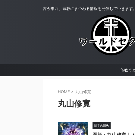
古今東西、宗教にまつわる情報を発信していきます
仏教ま
HOME
>
丸山修寛
丸山修寛
日本の宗教
医師・丸山修寛｜