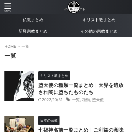
仏教まとめ
キリスト教まとめ
新興宗教まとめ
その他の宗教まとめ
HOME
>
一覧
一覧
キリスト教まとめ
堕天使の種類一覧まとめ｜天界を追放
され闇に堕ちたものたち
2022/10/31
一覧
,
種類
,
堕天使
日本の宗教
七福神名前一覧まとめ｜ご利益の意味