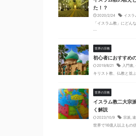
た！？
2020/2/24
イスラ
「イスラム教」にどんな
...
世界の宗教
初心者におすすめ
2019/8/21
入門書
,
キリスト教、仏教と並ぶ世
世界の宗教
イスラム教二大宗
く解説
2023/10/9
宗派
,
違
世界で16億人以上もの信