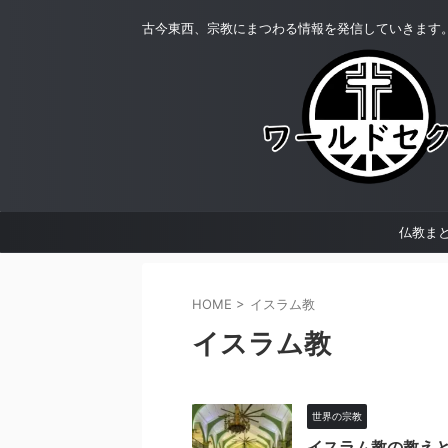
古今東西、宗教にまつわる情報を発信していきます
仏教ま
HOME
>
イスラム教
イスラム教
世界の宗教
イスラム教の教え