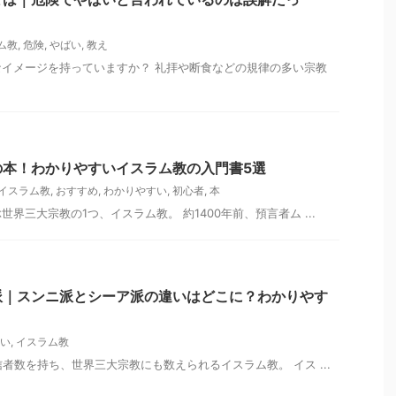
ム教
,
危険
,
やばい
,
教え
イメージを持っていますか？ 礼拝や断食などの規律の多い宗教
の本！わかりやすいイスラム教の入門書5選
イスラム教
,
おすすめ
,
わかりやすい
,
初心者
,
本
界三大宗教の1つ、イスラム教。 約1400年前、預言者ム ...
派｜スンニ派とシーア派の違いはどこに？わかりやす
い
,
イスラム教
者数を持ち、世界三大宗教にも数えられるイスラム教。 イス ...