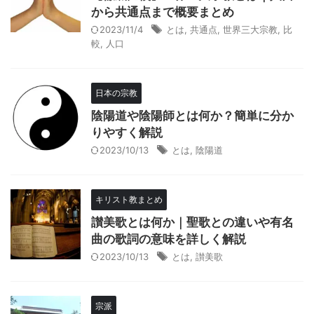
から共通点まで概要まとめ
2023/11/4
とは
,
共通点
,
世界三大宗教
,
比
較
,
人口
日本の宗教
陰陽道や陰陽師とは何か？簡単に分か
りやすく解説
2023/10/13
とは
,
陰陽道
キリスト教まとめ
讃美歌とは何か｜聖歌との違いや有名
曲の歌詞の意味を詳しく解説
2023/10/13
とは
,
讃美歌
宗派