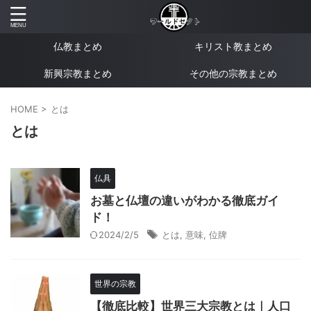
仏教まとめ
キリスト教まとめ
新興宗教まとめ
その他の宗教まとめ
HOME
>
とは
とは
仏具
お墓と仏壇の違いがわかる徹底ガイ
ド！
2024/2/5
とは
,
意味
,
位牌
世界の宗教
【徹底比較】世界三大宗教とは｜人口