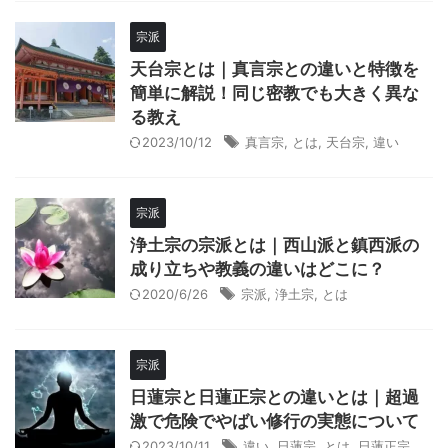
宗派
天台宗とは｜真言宗との違いと特徴を
簡単に解説！同じ密教でも大きく異な
る教え
2023/10/12
真言宗
,
とは
,
天台宗
,
違い
宗派
浄土宗の宗派とは｜西山派と鎮西派の
成り立ちや教義の違いはどこに？
2020/6/26
宗派
,
浄土宗
,
とは
宗派
日蓮宗と日蓮正宗との違いとは｜超過
激で危険でやばい修行の実態について
2023/10/11
違い
,
日蓮宗
,
とは
,
日蓮正宗