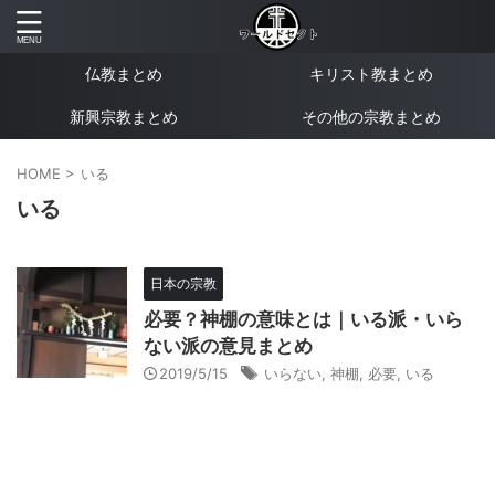
仏教まとめ
キリスト教まとめ
新興宗教まとめ
その他の宗教まとめ
HOME
>
いる
いる
日本の宗教
必要？神棚の意味とは｜いる派・いら
ない派の意見まとめ
2019/5/15
いらない
,
神棚
,
必要
,
いる